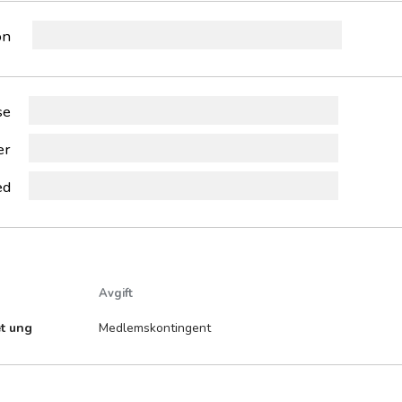
on
se
er
ed
Avgift
t ung
Medlemskontingent