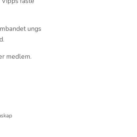
 Vipps faste
sambandet ungs
d.
u er medlem.
mskap