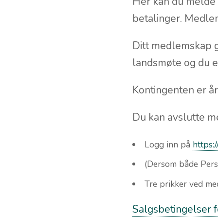
Her kan du melde 
betalinger. Medlem
Ditt medlemskap g
landsmøte og du e
Kontingenten er år
Du kan avslutte me
Logg inn på
https:
(Dersom både Perso
Tre prikker ved me
Salgsbetingelser 