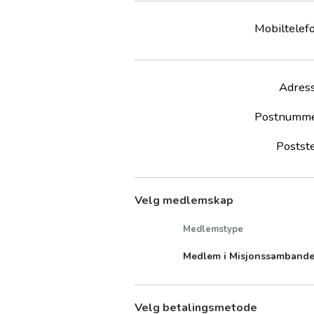
Mobiltelef
Adres
Postnumm
Postst
Velg medlemskap
Medlemstype
Medlem i Misjonssambande
Velg betalingsmetode