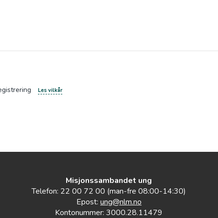
egistrering
Les vilkår
Misjonssambandet ung
Telefon: 22 00 72 00 (man-fre 08:00-14:30)
Epost:
ung@nlm.no
Kontonummer: 3000.28.11479