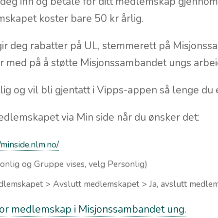
deg inn og betale for ditt medlemskap gjennom
skapet koster bare 50 kr årlig.
ir deg rabatter på UL, stemmerett på Misjons
r med på å støtte Misjonssambandet ungs arbei
lig og vil bli gjentatt i Vipps-appen så lenge d
dlemskapet via Min side når du ønsker det:
//minside.nlm.no/
nlig og Gruppe vises, velg Personlig)
dlemskapet > Avslutt medlemskapet > Ja, avslutt medle
for medlemskap i Misjonssambandet ung.