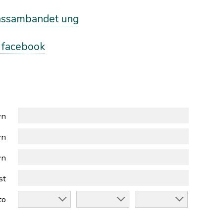
nssambandet ung
å facebook
vn
vn
vn
st
to