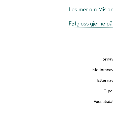
Les mer om Misjo
Følg oss gjerne p
Forna
Mellomna
Etterna
E-po
Fødselsda