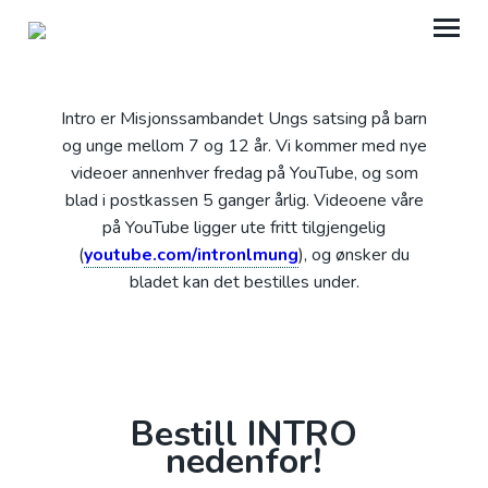
Intro er Misjonssambandet Ungs satsing på barn
MISJONSSAMBANDET UNG
og unge mellom 7 og 12 år. Vi kommer med nye
INTRO
videoer annenhver fredag på YouTube, og som
blad i postkassen 5 ganger årlig. Videoene våre
GI TIL UNGGLOBAL
på YouTube ligger ute fritt tilgjengelig
(
youtube.com/intronlmung
), og ønsker du
NETTBUTIKK
bladet kan det bestilles under.
NLMUNG
Bestill INTRO
nedenfor!