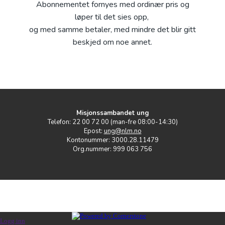
Abonnementet fornyes med ordinær pris og
løper til det sies opp,
og med samme betaler, med mindre det blir gitt
beskjed om noe annet.
Misjonssambandet ung
Telefon: 22 00 72 00 (man-fre 08:00-14:30)
Epost:
ung@nlm.no
Kontonummer: 3000.28.11479
Org.nummer: 999 063 756
Logg inn