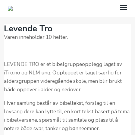
Levende Tro
MISJONSSAMBANDET UNG
Varen inneholder 10 hefter.
INTRO
GI TIL UNGGLOBAL
LEVENDE TRO er et bibelgruppeopplegg laget av
iTro.no og NLM ung. Opplegget er laget særlig for
NETTBUTIKK
aldersgruppen videregående skole, men blir brukt
NLMUNG
både oppover i alder og nedover.
Hver samling består av bibeltekst, forslag til en
lovsang dere kan lytte til, en kort tekst basert på tema
i bibelversene, spørsmål til samtale og plass til å
notere både svar, tanker og bønneemner.